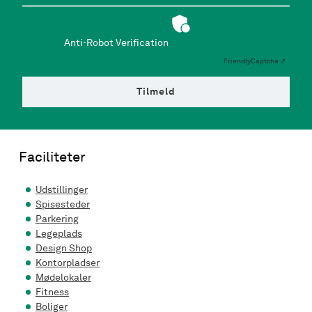
Anti-Robot Verification
Friendly
Captcha ⇗
Tilmeld
Faciliteter
Udstillinger
Spisesteder
Parkering
Legeplads
Design Shop
Kontorpladser
Mødelokaler
Fitness
Boliger