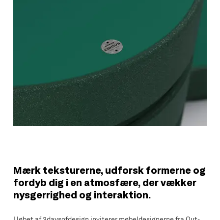
Mærk teksturerne, udforsk formerne og
fordyb dig i en atmosfære, der vækker
nysgerrighed og interaktion.
I løbet af 3daysofdesign inviterer møbeldesignerne fra Out-