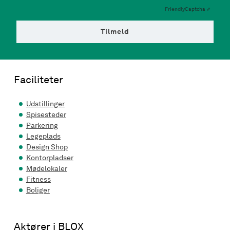
Friendly
Captcha ⇗
Tilmeld
Faciliteter
Udstillinger
Spisesteder
Parkering
Legeplads
Design Shop
Kontorpladser
Mødelokaler
Fitness
Boliger
Aktører i BLOX