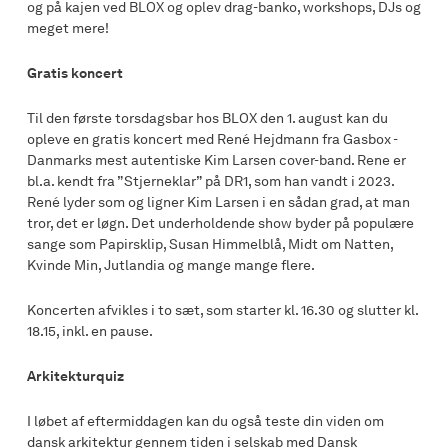
og på kajen ved BLOX og oplev drag-banko, workshops, DJs og
meget mere!
Gratis koncert
Til den første torsdagsbar hos BLOX den 1. august kan du
opleve en gratis koncert med René Hejdmann fra Gasbox -
Danmarks mest autentiske Kim Larsen cover-band. Rene er
bl.a. kendt fra ”Stjerneklar” på DR1, som han vandt i 2023.
René lyder som og ligner Kim Larsen i en sådan grad, at man
tror, det er løgn. Det underholdende show byder på populære
sange som Papirsklip, Susan Himmelblå, Midt om Natten,
Kvinde Min, Jutlandia og mange mange flere.
Koncerten afvikles i to sæt, som starter kl. 16.30 og slutter kl.
18.15, inkl. en pause.
Arkitekturquiz
I løbet af eftermiddagen kan du også teste din viden om
dansk arkitektur gennem tiden i selskab med Dansk